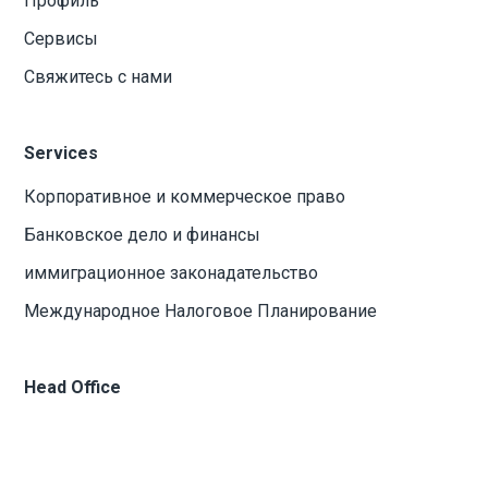
Профиль
Сервисы
Свяжитесь с нами
Services
Корпоративное и коммерческое право
Банковское дело и финансы
иммиграционное законадательство
Международное Налоговое Планирование
Head Office
36 Griva Digeni Avenue
G & T Paraskeviades Foundation Bldg.