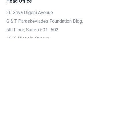
Head Office
36 Griva Digeni Avenue
G & T Paraskeviades Foundation Bldg.
5th Floor, Suites 501- 502
1066 Nicosia, Cyprus
Email:
info@ksadvocates.net
Skype:
info@ksadvocates.net
Phone:
+357 22 758 305
Fax
+357 22 762 119
Get Directions
© Copyright 2017. All Rights Reserved. | Expressed by
pangeras® Web
Xpression
| Powered
by
netcy
.